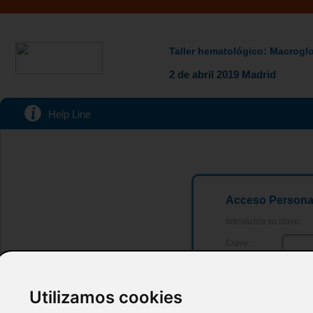
Taller hematológico: Macrogl
2 de abril 2019 Madrid
Help Line
Acceso Persona
Introduzca su clave:
Clave:
Utilizamos cookies