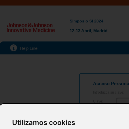
Simposio SI 2024
12-13 Abril, Madrid
Help Line
Acceso Persona
Introduzca su clave:
Clave:
Utilizamos cookies