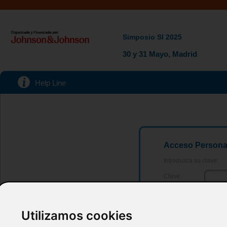
Simposio SI 2025
30 y 31 Mayo, Madrid
Help Line
Acceso Persona
Introduzca su clave:
Clave:
Utilizamos cookies