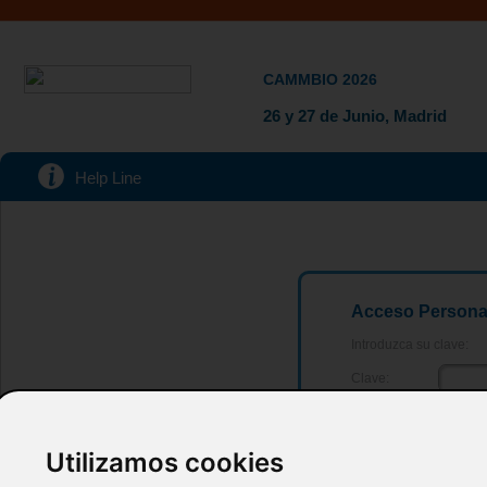
CAMMBIO 2026
26 y 27 de Junio, Madrid
Help Line
Acceso Persona
Introduzca su clave:
Clave:
Utilizamos cookies