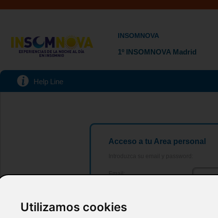
INSOMNOVA
1º INSOMNOVA Madrid
Help Line
Acceso a tu Area personal
Introduzca su email y password:
Email:
Password:
¿Olvidó s
Utilizamos cookies