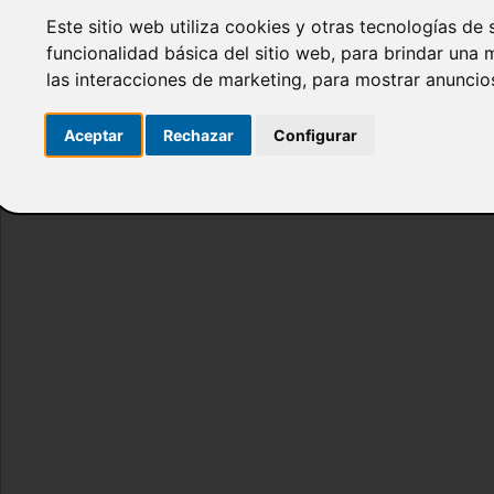
Email:
Este sitio web utiliza cookies y otras tecnologías de
Password:
funcionalidad básica del sitio web
,
para brindar una m
¿Olvidó s
las interacciones de marketing
,
para mostrar anuncio
Aceptar
Rechazar
Configurar