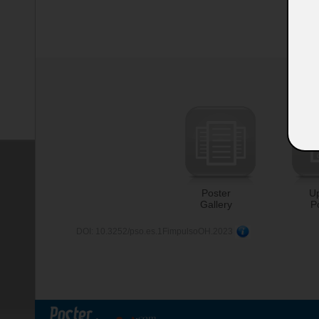
Poster
U
Gallery
P
DOI: 10.3252/pso.es.1FimpulsoOH.2023