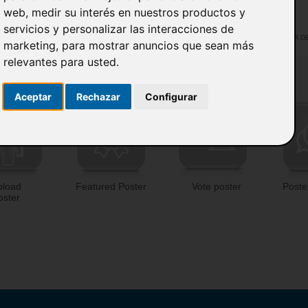
para cada evento
web
,
medir su interés en nuestros productos y
servicios y personalizar las interacciones de
ACTIVA DEL
marketing
,
para mostrar anuncios que sean más
relevantes para usted
.
Aceptar
Rechazar
Configurar
pload
Featured Poster
Vote poster
Poste
oster