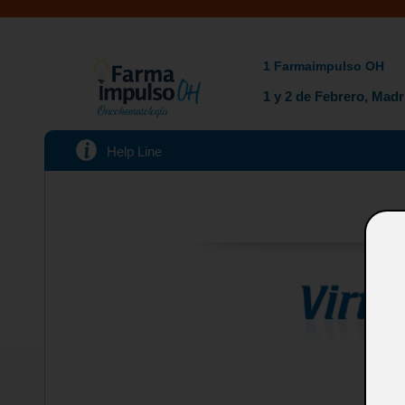
1 Farmaimpulso OH
1 y 2 de Febrero, Madr
Help Line