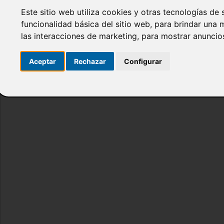
Email:
Este sitio web utiliza cookies y otras tecnologías de
Password:
funcionalidad básica del sitio web
,
para brindar una m
¿Olvidó s
las interacciones de marketing
,
para mostrar anuncio
Aceptar
Rechazar
Configurar