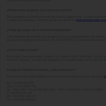
contenido o el diseño de su póster.
¿Puedo enviar un póster por correo electrónico?
Solo aceptamos pósters por medio de nuestra página web. Si usted está tenie
lo mejor que podamos. También puede ser útil ver las
instrucciones para env
¿Tengo que pagar por el servicio PrintingOnline?
Todo depende del acuerdo que tengamos con los organizadores del congreso.
escoja su Congreso y seleccione UPLOAD POSTER. El coste del servicio será 
¿Cómo realizo el pago?
Para pagar, tiene que elegir si pagar con PayPal o con Click & Buy. Los dos s
de forma “express”, es decir sin registrarse. Se acepta pago con la mayoría de 
El pago por PayPal no funciona; ¿qué puedo hacer?
Si el proceso de pago habitual no funciona o no acepta su tarjeta, por favor
c
ES: +34 900 801 665
USA: +1 402 9357 733
UK - IRELAND: +44 (0) 208 605 3000 / +353 1 4 369 024 / +353 143 69004
IT: +39 848 390 110
FR: +33 0821 230 233
DE: +49 0180 5006 627